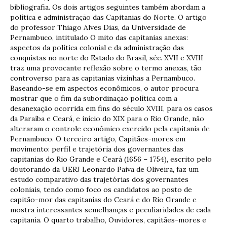
bibliografia. Os dois artigos seguintes também abordam a
política e administração das Capitanias do Norte. O artigo
do professor Thiago Alves Dias, da Universidade de
Pernambuco, intitulado O mito das capitanias anexas:
aspectos da política colonial e da administração das
conquistas no norte do Estado do Brasil, séc. XVII e XVIII
traz uma provocante reflexão sobre o termo anexas, tão
controverso para as capitanias vizinhas a Pernambuco.
Baseando-se em aspectos econômicos, o autor procura
mostrar que o fim da subordinação política com a
desanexação ocorrida em fins do século XVIII, para os casos
da Paraíba e Ceará, e início do XIX para o Rio Grande, não
alteraram o controle econômico exercido pela capitania de
Pernambuco. O terceiro artigo, Capitães-mores em
movimento: perfil e trajetória dos governantes das
capitanias do Rio Grande e Ceará (1656 – 1754), escrito pelo
doutorando da UERJ Leonardo Paiva de Oliveira, faz um
estudo comparativo das trajetórias dos governantes
coloniais, tendo como foco os candidatos ao posto de
capitão-mor das capitanias do Ceará e do Rio Grande e
mostra interessantes semelhanças e peculiaridades de cada
capitania. O quarto trabalho, Ouvidores, capitães-mores e