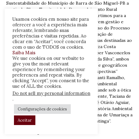
Sustentabilidade do Município de Barra de São Miguel-PB a
partir do Plano Territorial de Desenvolvimento Rural
Sustentável do Cariri Oriental.” Seguindo, partimos para a
Usamos cookies em nosso site para
abordagem dos relevantes temas que envolvem gestão e
oferecer a você a experiência mais
saúde, no artigo “História das Ciências e o uso do Processo
relevante, lembrando suas
Oxidativo Avançado H2O2 / UV para degradação de
preferências e visitas repetidas. Ao
micropulente ambiental: ivermectina nas águas destinadas ao
clicar em “Aceitar”, você concorda
abastecimento humano”, assinado por Andreza Costa
com o uso de TODOS os cookies.
Saiba Mais
Miranda e Paula Mikacia Umbelino Silva. Cleber Vasconcelos
We use cookies on our website to
de Oliveira (in memorian) e Janaina Barbosa da Silva”, ambos
give you the most relevant
geógrafos, abordaram “Aspectos históricos e geográficos
experience by remembering your
da pesca no Brasil: contexto, cenários e perspectivas”
preferences and repeat visits. By
Elisângela Silva Porto e Ângela Maria Cavalcanti Ramalho,
clicking “Accept”, you consent to the
geógrafa e socióloga, abordaram “História Ambiental
use of ALL the cookies.
Urbana e a qualidade de vida em Campina Grande sob a ótica
Do not sell my personal information
do “residir e viver” na última década.” Finalmente, Taciana de
.
Carvalho Coutinho, bióloga molecular e José Otávio Aguiar,
historiador, produziram seus “Ensaios de História Ambiental
Configurações de cookies
Urbana: As Transformações na Terra Indígena de Umariaçu a
Aceitar
partir do Crescimento do município de Tabatinga”.
José Otávio Aguiar