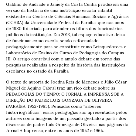
Galdino de Andrade e Janiely da Costa Cunha produzem uma
versão da história de uma instituição escolar infantil
existente no Centro de Ciências Humanas, Sociais e Agrárias
(CCHSA) da Universidade Federal da Paraíba, que nos anos
de 1980 foi criada para atender os filhos dos funcionários
públicos da instituição. Em 2013, tal espaço educativo deixa
de funcionar como escola, sendo reformulado
pedagogicamente para se constituir como Brinquedoteca e
Laboratório de Ensino do Curso de Pedagogia do Campus
III. O artigo contribui com o amplo debate em torno das
pesquisas realizadas a respeito da história das instituições
escolares no estado da Paraíba.
O texto de autoria de Joedna Reis de Meneses e Júlio César
Miguel de Aquino Cabral traz um rico debate sobre as
PEDAGOGIAS DO TEMPO: O JORNAL A IMPRENSA SOB A
DIREÇÃO DO PADRE LUÍS GONZAGA DE OLIVEIRA
(PARAÍBA, 1952-1965). Pensadas como “saberes
historiográficos”, essas pedagogias são apresentadas pelos
autores como imagens de um passado gestado a partir dos
discursos de padre Luís Gonzaga de Oliveira, nas páginas do
Jornal A Imprensa, entre os anos de 1952 e 1965.