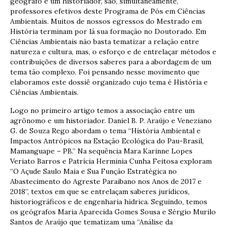
geógrafo e um historiador, são, simultaneamente,
professores efetivos deste Programa de Pós em Ciências
Ambientais. Muitos de nossos egressos do Mestrado em
História terminam por lá sua formação no Doutorado. Em
Ciências Ambientais não basta tematizar a relação entre
natureza e cultura, mas, o esforço e de entrelaçar métodos e
contribuições de diversos saberes para a abordagem de um
tema tão complexo. Foi pensando nesse movimento que
elaboramos este dossiê organizado cujo tema é História e
Ciências Ambientais.
Logo no primeiro artigo temos a associação entre um
agrônomo e um historiador. Daniel B. P. Araújo e Veneziano
G. de Souza Rego abordam o tema “História Ambiental e
Impactos Antrópicos na Estação Ecológica do Pau-Brasil,
Mamanguape – PB.” Na sequência Mara Karinne Lopes
Veriato Barros e Patrícia Herminia Cunha Feitosa exploram
“O Açude Saulo Maia e Sua Função Estratégica no
Abastecimento do Agreste Paraibano nos Anos de 2017 e
2018”, textos em que se entrelaçam saberes jurídicos,
historiográficos e de engenharia hídrica. Seguindo, temos
os geógrafos Maria Aparecida Gomes Sousa e Sérgio Murilo
Santos de Araújo que tematizam uma “Análise da