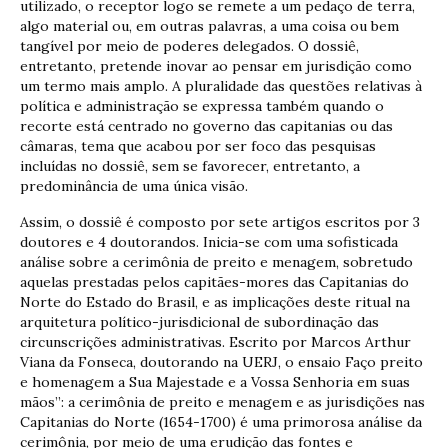
utilizado, o receptor logo se remete a um pedaço de terra,
algo material ou, em outras palavras, a uma coisa ou bem
tangível por meio de poderes delegados. O dossiê,
entretanto, pretende inovar ao pensar em jurisdição como
um termo mais amplo. A pluralidade das questões relativas à
política e administração se expressa também quando o
recorte está centrado no governo das capitanias ou das
câmaras, tema que acabou por ser foco das pesquisas
incluídas no dossiê, sem se favorecer, entretanto, a
predominância de uma única visão.
Assim, o dossiê é composto por sete artigos escritos por 3
doutores e 4 doutorandos. Inicia-se com uma sofisticada
análise sobre a cerimônia de preito e menagem, sobretudo
aquelas prestadas pelos capitães-mores das Capitanias do
Norte do Estado do Brasil, e as implicações deste ritual na
arquitetura político-jurisdicional de subordinação das
circunscrições administrativas. Escrito por Marcos Arthur
Viana da Fonseca, doutorando na UERJ, o ensaio Faço preito
e homenagem a Sua Majestade e a Vossa Senhoria em suas
mãos”: a cerimônia de preito e menagem e as jurisdições nas
Capitanias do Norte (1654-1700) é uma primorosa análise da
cerimônia, por meio de uma erudição das fontes e