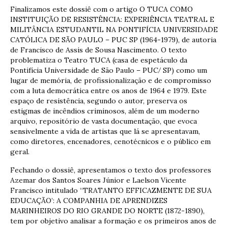
Finalizamos este dossiê com o artigo O TUCA COMO
INSTITUIÇÃO DE RESISTÊNCIA: EXPERIÊNCIA TEATRAL E
MILITÂNCIA ESTUDANTIL NA PONTIFÍCIA UNIVERSIDADE
CATÓLICA DE SÃO PAULO – PUC SP (1964-1979), de autoria
de Francisco de Assis de Sousa Nascimento. O texto
problematiza o Teatro TUCA (casa de espetáculo da
Pontifícia Universidade de São Paulo – PUC∕ SP) como um
lugar de memória, de profissionalização e de compromisso
com a luta democrática entre os anos de 1964 e 1979. Este
espaço de resistência, segundo o autor, preserva os
estigmas de incêndios criminosos, além de um moderno
arquivo, repositório de vasta documentação, que evoca
sensivelmente a vida de artistas que lá se apresentavam,
como diretores, encenadores, cenotécnicos e o público em
geral.
Fechando o dossiê, apresentamos o texto dos professores
Azemar dos Santos Soares Júnior e Laelson Vicente
Francisco intitulado “TRATANTO EFFICAZMENTE DE SUA
EDUCAÇÃO’: A COMPANHIA DE APRENDIZES
MARINHEIROS DO RIO GRANDE DO NORTE (1872-1890),
tem por objetivo analisar a formação e os primeiros anos de