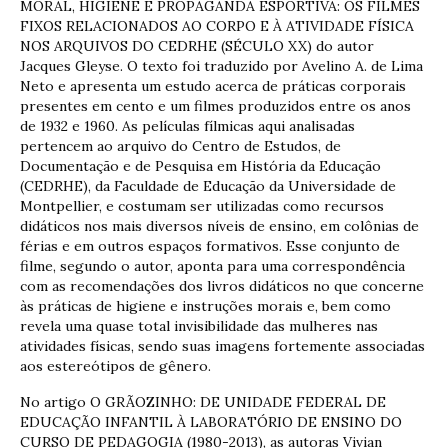
MORAL, HIGIENE E PROPAGANDA ESPORTIVA: OS FILMES
FIXOS RELACIONADOS AO CORPO E À ATIVIDADE FÍSICA
NOS ARQUIVOS DO CEDRHE (SÉCULO XX) do autor
Jacques Gleyse. O texto foi traduzido por Avelino A. de Lima
Neto e apresenta um estudo acerca de práticas corporais
presentes em cento e um filmes produzidos entre os anos
de 1932 e 1960. As películas fílmicas aqui analisadas
pertencem ao arquivo do Centro de Estudos, de
Documentação e de Pesquisa em História da Educação
(CEDRHE), da Faculdade de Educação da Universidade de
Montpellier, e costumam ser utilizadas como recursos
didáticos nos mais diversos níveis de ensino, em colônias de
férias e em outros espaços formativos. Esse conjunto de
filme, segundo o autor, aponta para uma correspondência
com as recomendações dos livros didáticos no que concerne
às práticas de higiene e instruções morais e, bem como
revela uma quase total invisibilidade das mulheres nas
atividades físicas, sendo suas imagens fortemente associadas
aos estereótipos de gênero.
No artigo O GRÃOZINHO: DE UNIDADE FEDERAL DE
EDUCAÇÃO INFANTIL À LABORATÓRIO DE ENSINO DO
CURSO DE PEDAGOGIA (1980-2013), as autoras Vivian