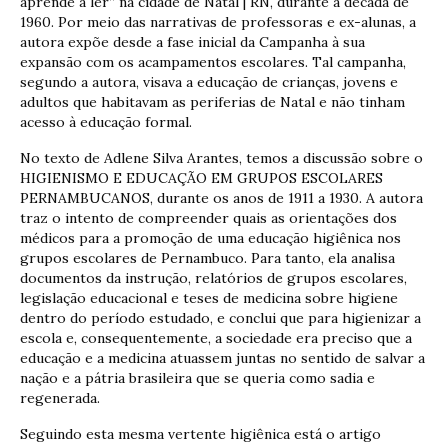
aprende a ler” na cidade de Natal | RN, durante a década de
1960. Por meio das narrativas de professoras e ex-alunas, a
autora expõe desde a fase inicial da Campanha à sua
expansão com os acampamentos escolares. Tal campanha,
segundo a autora, visava a educação de crianças, jovens e
adultos que habitavam as periferias de Natal e não tinham
acesso à educação formal.
No texto de Adlene Silva Arantes, temos a discussão sobre o
HIGIENISMO E EDUCAÇÃO EM GRUPOS ESCOLARES
PERNAMBUCANOS, durante os anos de 1911 a 1930. A autora
traz o intento de compreender quais as orientações dos
médicos para a promoção de uma educação higiênica nos
grupos escolares de Pernambuco. Para tanto, ela analisa
documentos da instrução, relatórios de grupos escolares,
legislação educacional e teses de medicina sobre higiene
dentro do período estudado, e conclui que para higienizar a
escola e, consequentemente, a sociedade era preciso que a
educação e a medicina atuassem juntas no sentido de salvar a
nação e a pátria brasileira que se queria como sadia e
regenerada.
Seguindo esta mesma vertente higiênica está o artigo