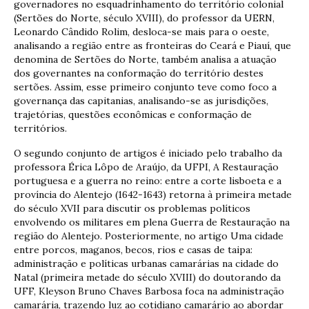
governadores no esquadrinhamento do território colonial
(Sertões do Norte, século XVIII), do professor da UERN,
Leonardo Cândido Rolim, desloca-se mais para o oeste,
analisando a região entre as fronteiras do Ceará e Piauí, que
denomina de Sertões do Norte, também analisa a atuação
dos governantes na conformação do território destes
sertões. Assim, esse primeiro conjunto teve como foco a
governança das capitanias, analisando-se as jurisdições,
trajetórias, questões econômicas e conformação de
territórios.
O segundo conjunto de artigos é iniciado pelo trabalho da
professora Érica Lôpo de Araújo, da UFPI, A Restauração
portuguesa e a guerra no reino: entre a corte lisboeta e a
província do Alentejo (1642-1643) retorna à primeira metade
do século XVII para discutir os problemas políticos
envolvendo os militares em plena Guerra de Restauração na
região do Alentejo. Posteriormente, no artigo Uma cidade
entre porcos, maganos, becos, rios e casas de taipa:
administração e políticas urbanas camarárias na cidade do
Natal (primeira metade do século XVIII) do doutorando da
UFF, Kleyson Bruno Chaves Barbosa foca na administração
camarária, trazendo luz ao cotidiano camarário ao abordar