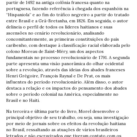
partir de 1492 na antiga colônia francesa quanto na
portuguesa, fazendo referência à chegada dos espanhóis na
“Hispaniola” e ao fim do tráfico negreiro a partir do tratado
entre Brasil e a Grã-Bretanha, em 1826. Em seguida, o autor
delineia o perfil de todos os líderes haitianos e suas
ascensões no cenário revolucionário, analisando
concomitantemente, as primeiras constituições do país
caribenho, com destaque à classificação racial elaborada pelo
colono Moreau de Saint-Méry, um dos aspectos
fundamentais no processo revolucionário de 1791. A segunda
parte apresenta uma visão panorâmica do olhar ocidental
sobre a revolução, através das ideias dos abades franceses
Henri Grégoire, François Raynal e De Prat, os mais
influentes do período revolucionário. Além disso, o autor
destaca a relação e os impactos do pensamento dos abades
sobre o período colonial na América, especialmente no
Brasil e no Haiti.
Na terceira e última parte do livro, Morel desenvolve o
principal objetivo de seu trabalho, ou seja, uma investigação
por meio de jornais sobre os efeitos da revolução haitiana
no Brasil, ressaltando as atuações de vários brasileiros
letrados e não escravizados que tiveram contato com os