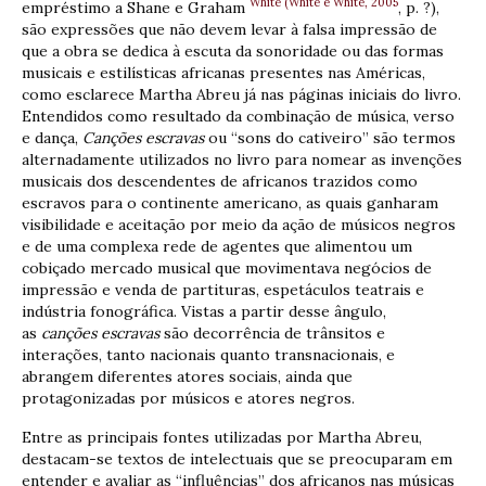
White (White e White, 2005
empréstimo a Shane e Graham
, p. ?),
são expressões que não devem levar à falsa impressão de
que a obra se dedica à escuta da sonoridade ou das formas
musicais e estilísticas africanas presentes nas Américas,
como esclarece Martha Abreu já nas páginas iniciais do livro.
Entendidos como resultado da combinação de música, verso
e dança,
Canções escravas
ou “sons do cativeiro” são termos
alternadamente utilizados no livro para nomear as invenções
musicais dos descendentes de africanos trazidos como
escravos para o continente americano, as quais ganharam
visibilidade e aceitação por meio da ação de músicos negros
e de uma complexa rede de agentes que alimentou um
cobiçado mercado musical que movimentava negócios de
impressão e venda de partituras, espetáculos teatrais e
indústria fonográfica. Vistas a partir desse ângulo,
as
canções escravas
são decorrência de trânsitos e
interações, tanto nacionais quanto transnacionais, e
abrangem diferentes atores sociais, ainda que
protagonizadas por músicos e atores negros.
Entre as principais fontes utilizadas por Martha Abreu,
destacam-se textos de intelectuais que se preocuparam em
entender e avaliar as “influências” dos africanos nas músicas