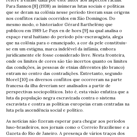
Para Sannon [8] (1938) as inúmeras lutas sociais e políticas
que se deram na colônia nesse período tiveram suas origens
nos conflitos raciais ocorridos em São Domingos. Do
mesmo modo, o historiador Gérard Barthelémy que
publicou em 1989 Le Pays en de hors [9] na qual analisa o
espaço rural haitiano do período pós-escravagista, alega
que na colônia para o emancipado, a cor da pele constituiu-
se em um estigma, marca indelével da infâmia, embora
juridicamente ele fosse considerado livre. Nesta fronteira,
onde os limites de cores são tão incertos quanto os limites
das condições, às pessoas de etnias diferentes (do branco)
entram no centro das contradições. Entretanto, segundo
Morel [10] os diversos conflitos que ocorreram na parte
francesa da ilha deveriam ser analisados a partir de
perspectivas sociopolíticos. Isto é, esta visão enfatiza que a
luta da população negra escravizada contra o sistema
escravista e contra as políticas europeias eram centradas na
luta pela ascendência social e político.
As notícias não fizeram esperar para chegar aos períodos
luso-brasileiros, nos jornais como o Correio Braziliense e a
Gazeta do Rio de Janeiro. A presença de vários traços dos