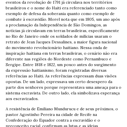
eventos da revolução de 1791 já circulava nos territórios
brasileiros e o nome do Haiti era referenciado tanto como
exemplo de defesa da soberania quanto como exemplo de
combate à escravidão. Morel nota que em 1805, um ano após
a proclamação da Independência de São Domingos, as
notícias já circulavam em terras brasileiras, especificamente
no Rio de Janeiro onde os soldados de milícias usaram o
retrato de Jean Jacques Dessalines, a maior figura nacional
do movimento revolucionário haitiano. Nessa onda de
inspiração haitiana em terras brasileiras, o cenário não era
diferente nas regiões do Nordeste como Pernambuco e
Sergipe. Entre 1818 e 1822, um pouco antes do surgimento
da expressão haitianismo, foram registradas diversas
referências ao Haiti. As referências expressam duas visões
opostas. De um lado, expressava um certo desespero da
parte dos senhores porque representava uma ameaça para o
sistema escravista. De outro lado, ela simbolizava esperança
aos escravizados.
A resistência de Emiliano Mundurucu e de seus próximos, o
pastor Agostinho Pereira na cidade de Recife na
Confederação do Equador contra a escravidão e o
preconceito racial, confirmam as lutas e as ideias