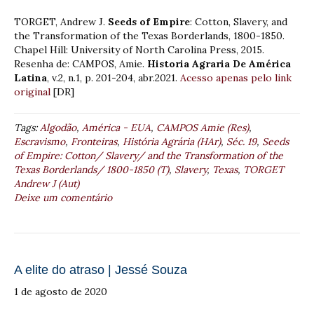
TORGET, Andrew J.
Seeds of Empire
: Cotton, Slavery, and
the Transformation of the Texas Borderlands, 1800-1850.
Chapel Hill: University of North Carolina Press, 2015.
Resenha de: CAMPOS, Amie.
Historia Agraria De América
Latina
, v.2, n.1, p. 201-204, abr.2021.
Acesso apenas pelo link
original
[DR]
Tags:
Algodão
,
América - EUA
,
CAMPOS Amie (Res)
,
Escravismo
,
Fronteiras
,
História Agrária (HAr)
,
Séc. 19
,
Seeds
of Empire: Cotton/ Slavery/ and the Transformation of the
Texas Borderlands/ 1800-1850 (T)
,
Slavery
,
Texas
,
TORGET
Andrew J (Aut)
Deixe um comentário
A elite do atraso | Jessé Souza
1 de agosto de 2020