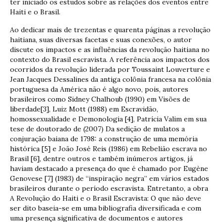
ter iniciado os estudos sobre as relações dos eventos entre
Haiti e o Brasil.
Ao dedicar mais de trezentas e quarenta páginas a revolução
haitiana, suas diversas facetas e suas conexões, o autor
discute os impactos e as influências da revolução haitiana no
contexto do Brasil escravista. A referência aos impactos dos
ocorridos da revolução liderada por Toussaint Louverture e
Jean Jacques Dessalines da antiga colônia francesa na colônia
portuguesa da América não é algo novo, pois, autores
brasileiros como Sidney Chalhoub (1990) em Visões de
liberdade[3], Luiz Mott (1988) em Escravidão,
homossexualidade e Demonologia [4], Patrícia Valim em sua
tese de doutorado de (2007) Da sedição de mulatos a
conjuração baiana de 1798: a construção de uma memória
histórica [5] e João José Reis (1986) em Rebelião escrava no
Brasil [6], dentre outros e também inúmeros artigos, já
haviam destacado a presença do que é chamado por Eugène
Genovese [7] (1983) de “inspiração negra” em vários estados
brasileiros durante o período escravista. Entretanto, a obra
A Revolução do Haiti e o Brasil Escravista: O que não deve
ser dito baseia-se em uma bibliografia diversificada e com
uma presença significativa de documentos e autores