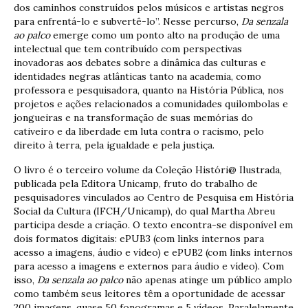
dos caminhos construídos pelos músicos e artistas negros
para enfrentá-lo e subvertê-lo”. Nesse percurso,
Da senzala
ao palco
emerge como um ponto alto na produção de uma
intelectual que tem contribuído com perspectivas
inovadoras aos debates sobre a dinâmica das culturas e
identidades negras atlânticas tanto na academia, como
professora e pesquisadora, quanto na História Pública, nos
projetos e ações relacionados a comunidades quilombolas e
jongueiras e na transformação de suas memórias do
cativeiro e da liberdade em luta contra o racismo, pelo
direito à terra, pela igualdade e pela justiça.
O livro é o terceiro volume da Coleção Históri@ Ilustrada,
publicada pela Editora Unicamp, fruto do trabalho de
pesquisadores vinculados ao Centro de Pesquisa em História
Social da Cultura (IFCH/Unicamp), do qual Martha Abreu
participa desde a criação. O texto encontra-se disponível em
dois formatos digitais: ePUB3 (com links internos para
acesso a imagens, áudio e vídeo) e ePUB2 (com links internos
para acesso a imagens e externos para áudio e vídeo). Com
isso,
Da senzala ao palco
não apenas atinge um público amplo
como também seus leitores têm a oportunidade de acessar
200 imagens, quase 50 fonogramas e 5 vídeos. Paralelamente