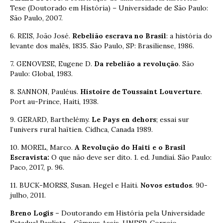
Tese (Doutorado em História) – Universidade de São Paulo:
São Paulo, 2007.
6. REIS, João José.
Rebelião escrava no Brasil
: a história do
levante dos malês, 1835. São Paulo, SP: Brasiliense, 1986.
7. GENOVESE, Eugene D.
Da rebelião a revolução
. São
Paulo: Global, 1983.
8. SANNON, Pauléus.
Histoire de Toussaint Louverture
.
Port au-Prince, Haiti, 1938.
9. GERARD, Barthelémy.
Le Pays en dehors
; essai sur
l’univers rural haïtien. Cidhca, Canada 1989.
10. MOREL, Marco.
A Revolução do Haiti e o Brasil
Escravista:
O que não deve ser dito. 1. ed. Jundiaí. São Paulo:
Paco, 2017, p. 96.
11. BUCK-MORSS, Susan. Hegel e Haiti.
Novos estudos
. 90-
julho, 2011.
Breno Logis –
Doutorando em História pela Universidade
Estadual Paulista – Câmpus Assis-UNESP. Correio