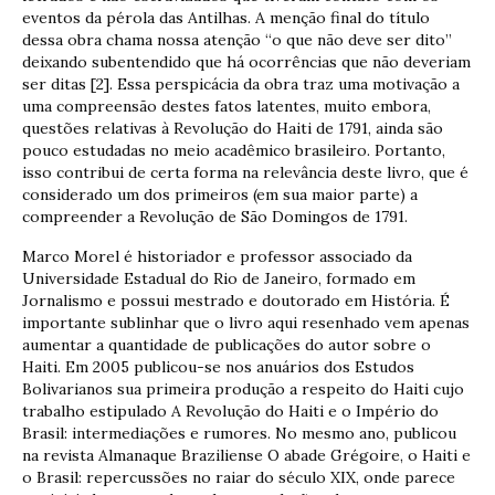
eventos da pérola das Antilhas. A menção final do título
dessa obra chama nossa atenção “o que não deve ser dito”
deixando subentendido que há ocorrências que não deveriam
ser ditas [2]. Essa perspicácia da obra traz uma motivação a
uma compreensão destes fatos latentes, muito embora,
questões relativas à Revolução do Haiti de 1791, ainda são
pouco estudadas no meio acadêmico brasileiro. Portanto,
isso contribui de certa forma na relevância deste livro, que é
considerado um dos primeiros (em sua maior parte) a
compreender a Revolução de São Domingos de 1791.
Marco Morel é historiador e professor associado da
Universidade Estadual do Rio de Janeiro, formado em
Jornalismo e possui mestrado e doutorado em História. É
importante sublinhar que o livro aqui resenhado vem apenas
aumentar a quantidade de publicações do autor sobre o
Haiti. Em 2005 publicou-se nos anuários dos Estudos
Bolivarianos sua primeira produção a respeito do Haiti cujo
trabalho estipulado A Revolução do Haiti e o Império do
Brasil: intermediações e rumores. No mesmo ano, publicou
na revista Almanaque Braziliense O abade Grégoire, o Haiti e
o Brasil: repercussões no raiar do século XIX, onde parece