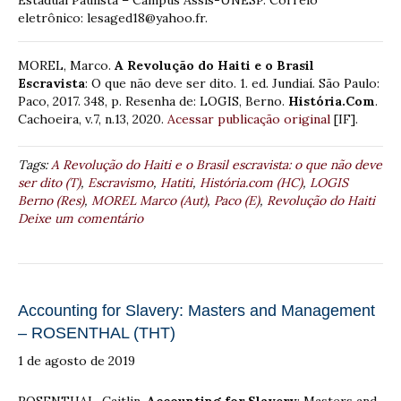
eletrônico: lesaged18@yahoo.fr.
MOREL, Marco.
A Revolução do Haiti e o Brasil
Escravista
: O que não deve ser dito. 1. ed. Jundiaí. São Paulo:
Paco, 2017. 348, p. Resenha de: LOGIS, Berno.
História.Com
.
Cachoeira, v.7, n.13, 2020.
Acessar publicação original
[IF].
Tags:
A Revolução do Haiti e o Brasil escravista: o que não deve
ser dito (T)
,
Escravismo
,
Hatiti
,
História.com (HC)
,
LOGIS
Berno (Res)
,
MOREL Marco (Aut)
,
Paco (E)
,
Revolução do Haiti
Deixe um comentário
Accounting for Slavery: Masters and Management
– ROSENTHAL (THT)
1 de agosto de 2019
ROSENTHAL, Caitlin.
Accounting for Slavery
: Masters and