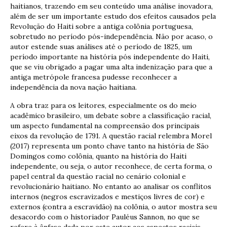
haitianos, trazendo em seu conteúdo uma análise inovadora,
além de ser um importante estudo dos efeitos causados pela
Revolução do Haiti sobre a antiga colônia portuguesa,
sobretudo no período pós-independência. Não por acaso, o
autor estende suas análises até o período de 1825, um
período importante na história pós independente do Haiti,
que se viu obrigado a pagar uma alta indenização para que a
antiga metrópole francesa pudesse reconhecer a
independência da nova nação haitiana.
A obra traz para os leitores, especialmente os do meio
acadêmico brasileiro, um debate sobre a classificação racial,
um aspecto fundamental na compreensão dos principais
eixos da revolução de 1791. A questão racial relembra Morel
(2017) representa um ponto chave tanto na história de São
Domingos como colônia, quanto na história do Haiti
independente, ou seja, o autor reconhece, de certa forma, o
papel central da questão racial no cenário colonial e
revolucionário haitiano. No entanto ao analisar os conflitos
internos (negros escravizados e mestiços livres de cor) e
externos (contra a escravidão) na colônia, o autor mostra seu
desacordo com o historiador Pauléus Sannon, no que se
refere à ênfase dada por este autor aos aspectos raciais.