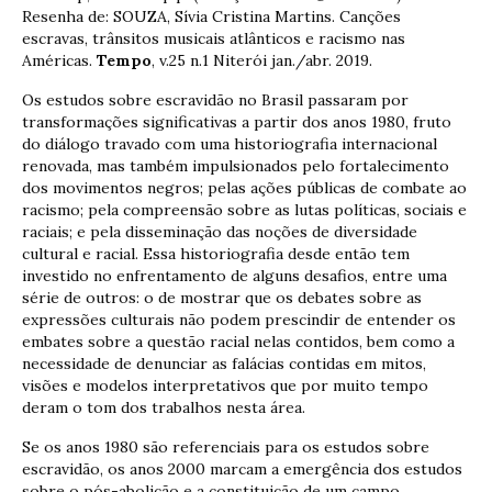
Resenha de: SOUZA, Sívia Cristina Martins. Canções
escravas, trânsitos musicais atlânticos e racismo nas
Américas.
Tempo
, v.25 n.1 Niterói jan./abr. 2019.
Os estudos sobre escravidão no Brasil passaram por
transformações significativas a partir dos anos 1980, fruto
do diálogo travado com uma historiografia internacional
renovada, mas também impulsionados pelo fortalecimento
dos movimentos negros; pelas ações públicas de combate ao
racismo; pela compreensão sobre as lutas políticas, sociais e
raciais; e pela disseminação das noções de diversidade
cultural e racial. Essa historiografia desde então tem
investido no enfrentamento de alguns desafios, entre uma
série de outros: o de mostrar que os debates sobre as
expressões culturais não podem prescindir de entender os
embates sobre a questão racial nelas contidos, bem como a
necessidade de denunciar as falácias contidas em mitos,
visões e modelos interpretativos que por muito tempo
deram o tom dos trabalhos nesta área.
Se os anos 1980 são referenciais para os estudos sobre
escravidão, os anos 2000 marcam a emergência dos estudos
sobre o pós-abolição e a constituição de um campo