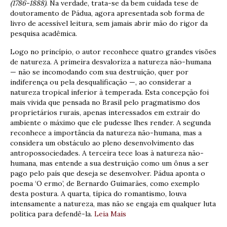
(1786-1888)
. Na verdade, trata-se da bem cuidada tese de
doutoramento de Pádua, agora apresentada sob forma de
livro de acessível leitura, sem jamais abrir mão do rigor da
pesquisa acadêmica.
Logo no princípio, o autor reconhece quatro grandes visões
de natureza. A primeira desvaloriza a natureza não-humana
— não se incomodando com sua destruição, quer por
indiferença ou pela desqualificação —, ao considerar a
natureza tropical inferior à temperada. Esta concepção foi
mais vivida que pensada no Brasil pelo pragmatismo dos
proprietários rurais, apenas interessados em extrair do
ambiente o máximo que ele pudesse lhes render. A segunda
reconhece a importância da natureza não-humana, mas a
considera um obstáculo ao pleno desenvolvimento das
antropossociedades. A terceira tece loas à natureza não-
humana, mas entende a sua destruição como um ônus a ser
pago pelo país que deseja se desenvolver. Pádua aponta o
poema ‘O ermo’, de Bernardo Guimarães, como exemplo
desta postura. A quarta, típica do romantismo, louva
intensamente a natureza, mas não se engaja em qualquer luta
política para defendê-la.
Leia Mais