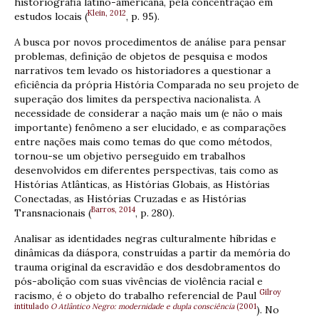
historiografia latino-americana, pela concentração em
Klein, 2012
estudos locais (
, p. 95).
A busca por novos procedimentos de análise para pensar
problemas, definição de objetos de pesquisa e modos
narrativos tem levado os historiadores a questionar a
eficiência da própria História Comparada no seu projeto de
superação dos limites da perspectiva nacionalista. A
necessidade de considerar a nação mais um (e não o mais
importante) fenômeno a ser elucidado, e as comparações
entre nações mais como temas do que como métodos,
tornou-se um objetivo perseguido em trabalhos
desenvolvidos em diferentes perspectivas, tais como as
Histórias Atlânticas, as Histórias Globais, as Histórias
Conectadas, as Histórias Cruzadas e as Histórias
Barros, 2014
Transnacionais (
, p. 280).
Analisar as identidades negras culturalmente híbridas e
dinâmicas da diáspora, construídas a partir da memória do
trauma original da escravidão e dos desdobramentos do
pós-abolição com suas vivências de violência racial e
Gilroy
racismo, é o objeto do trabalho referencial de Paul
intitulado
O Atlântico Negro: modernidade e dupla consciência
(2001
). No