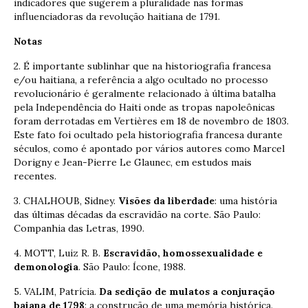
indicadores que sugerem a pluralidade nas formas
influenciadoras da revolução haitiana de 1791.
Notas
2. É importante sublinhar que na historiografia francesa
e/ou haitiana, a referência a algo ocultado no processo
revolucionário é geralmente relacionado à última batalha
pela Independência do Haiti onde as tropas napoleônicas
foram derrotadas em Vertières em 18 de novembro de 1803.
Este fato foi ocultado pela historiografia francesa durante
séculos, como é apontado por vários autores como Marcel
Dorigny e Jean-Pierre Le Glaunec, em estudos mais
recentes.
3. CHALHOUB, Sidney.
Visões da liberdade
: uma história
das últimas décadas da escravidão na corte. São Paulo:
Companhia das Letras, 1990.
4. MOTT, Luiz R. B.
Escravidão, homossexualidade e
demonologia
. São Paulo: Ícone, 1988.
5. VALIM, Patrícia.
Da sedição de mulatos a conjuração
baiana de 1798
: a construção de uma memória histórica.