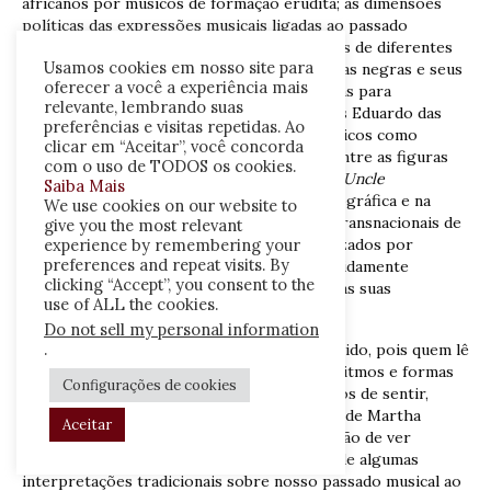
africanos por músicos de formação erudita; as dimensões
políticas das expressões musicais ligadas ao passado
escravista; as experiências sociais e vivências de diferentes
Usamos cookies em nosso site para
formas de racismo que aproximam as culturas negras e seus
oferecer a você a experiência mais
agentes; os significados das canções escravas para
relevante, lembrando suas
diferentes sujeitos negros, como os artistas Eduardo das
preferências e visitas repetidas. Ao
Neves e Bert Williams e intelectuais acadêmicos como
clicar em “Aceitar”, você concorda
Coelho Netto e Du Bois; as aproximações entre as figuras
com o uso de TODOS os cookies.
de personagens como Pai João,
Uncle Tom, Uncle
Saiba Mais
Remus
e
Sambo
, presentes na indústria fonográfica e na
We use cookies on our website to
literatura popular, bem como as conexões transnacionais de
give you the most relevant
gêneros musicais identificados e protagonizados por
experience by remembering your
preferences and repeat visits. By
músicos negros, como o maxixe, que foi rapidamente
clicking “Accept”, you consent to the
assimilado nos Estados Unidos em função das suas
use of ALL the cookies.
proximidades com o
cakewalk
.
Do not sell my personal information
.
A leitura não é operação desprovida de sentido, pois quem lê
busca significados, recorre a significantes, ritmos e formas
Configurações de cookies
e, nesse movimento, influenciam-se os modos de sentir,
pensar e agir. Ao terminar a leitura do livro de Martha
Aceitar
Abreu, o leitor provavelmente terá a sensação de ver
abaladas determinadas certezas a respeito de algumas
interpretações tradicionais sobre nosso passado musical ao