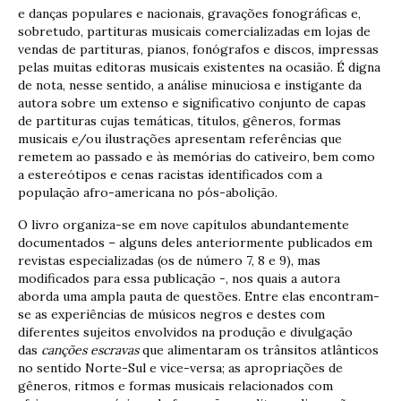
e danças populares e nacionais, gravações fonográficas e,
sobretudo, partituras musicais comercializadas em lojas de
vendas de partituras, pianos, fonógrafos e discos, impressas
pelas muitas editoras musicais existentes na ocasião. É digna
de nota, nesse sentido, a análise minuciosa e instigante da
autora sobre um extenso e significativo conjunto de capas
de partituras cujas temáticas, títulos, gêneros, formas
musicais e/ou ilustrações apresentam referências que
remetem ao passado e às memórias do cativeiro, bem como
a estereótipos e cenas racistas identificados com a
população afro-americana no pós-abolição.
O livro organiza-se em nove capítulos abundantemente
documentados – alguns deles anteriormente publicados em
revistas especializadas (os de número 7, 8 e 9), mas
modificados para essa publicação -, nos quais a autora
aborda uma ampla pauta de questões. Entre elas encontram-
se as experiências de músicos negros e destes com
diferentes sujeitos envolvidos na produção e divulgação
das
canções escravas
que alimentaram os trânsitos atlânticos
no sentido Norte-Sul e vice-versa; as apropriações de
gêneros, ritmos e formas musicais relacionados com