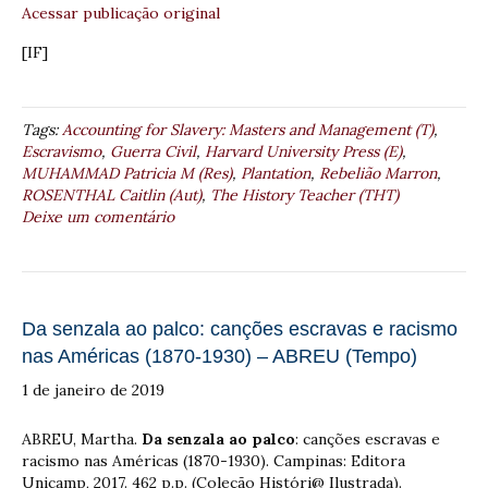
Acessar publicação original
[IF]
Tags:
Accounting for Slavery: Masters and Management (T)
,
Escravismo
,
Guerra Civil
,
Harvard University Press (E)
,
MUHAMMAD Patricia M (Res)
,
Plantation
,
Rebelião Marron
,
ROSENTHAL Caitlin (Aut)
,
The History Teacher (THT)
Deixe um comentário
Da senzala ao palco: canções escravas e racismo
nas Américas (1870-1930) – ABREU (Tempo)
1 de janeiro de 2019
ABREU, Martha.
Da senzala ao palco
: canções escravas e
racismo nas Américas (1870-1930). Campinas: Editora
Unicamp, 2017. 462 p.p. (Coleção Históri@ Ilustrada).