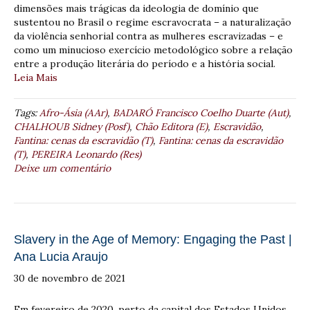
dimensões mais trágicas da ideologia de domínio que
sustentou no Brasil o regime escravocrata – a naturalização
da violência senhorial contra as mulheres escravizadas – e
como um minucioso exercício metodológico sobre a relação
entre a produção literária do período e a história social.
Leia Mais
Tags:
Afro-Ásia (AAr)
,
BADARÓ Francisco Coelho Duarte (Aut)
,
CHALHOUB Sidney (Posf)
,
Chão Editora (E)
,
Escravidão
,
Fantina: cenas da escravidão (T)
,
Fantina: cenas da escravidão
(T)
,
PEREIRA Leonardo (Res)
Deixe um comentário
Slavery in the Age of Memory: Engaging the Past |
Ana Lucia Araujo
30 de novembro de 2021
Em fevereiro de 2020, perto da capital dos Estados Unidos