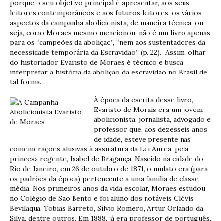
porque o seu objetivo principal é apresentar, aos seus
leitores contemporâneos e aos futuros leitores, os vários
aspectos da campanha abolicionista, de maneira técnica, ou
seja, como Moraes mesmo mencionou, não é um livro apenas
para os “campeões da abolição”, “nem aos sustentadores da
necessidade temporária da Escravidão” (p. 22). Assim, olhar
do historiador Evaristo de Moraes é técnico e busca
interpretar a história da abolição da escravidão no Brasil de
tal forma.
À época da escrita desse livro,
Evaristo de Morais era um jovem
abolicionista, jornalista, advogado e
professor que, aos dezesseis anos
de idade, esteve presente nas
comemorações alusivas à assinatura da Lei Aurea, pela
princesa regente, Isabel de Bragança. Nascido na cidade do
Rio de Janeiro, em 26 de outubro de 1871, o mulato era (para
os padrões da época) pertencente a uma família de classe
média. Nos primeiros anos da vida escolar, Moraes estudou
no Colégio de São Bento e foi aluno dos notáveis Clóvis
Bevilaqua, Tobias Barreto, Sílvio Romero, Artur Orlando da
Silva, dentre outros. Em 1888, já era professor de português,