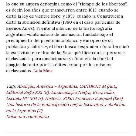
lo que su autora denomina como el “tiempo de los libertos”,
es decir, los años que transcurren entre 1813, cuando se
dictó la ley de vientre libre, y 1853, cuando la Constitución
dictó la abolición definitiva (1860 en el caso particular de
Buenos Aires). Frente al silencio de la historiografía
argentina –sintomático de una nación fundada bajo el
presupuesto del predominio blanco y europeo de su
población y cultura–, el libro busca responder cómo terminó
la esclavitud en el Río de la Plata, qué hicieron las personas
esclavizadas para emanciparse y cómo era la libertad
imaginada tanto por las élites como por los mismos
esclavizados.
Leia Mais
Tags:
Abolição
,
América – Argentina
,
CANDIOTI M (Aut)
,
Editorial Siglo XXI (E)
,
Emancipação Negra
,
Escravidão
,
Escuela HV (EHVr)
,
História
,
SOSA Francisco Ezequiel (Res)
,
Una historia de la emancipación negra. Esclavitud y abolición
en la Argentina (T)
Deixe um comentário