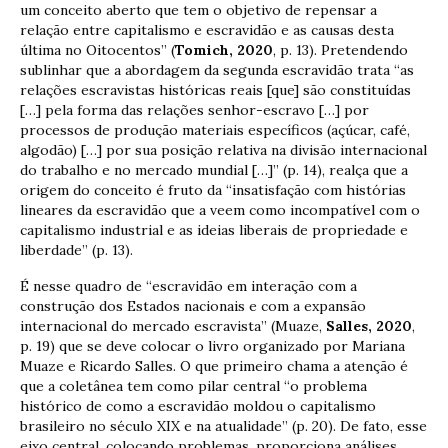
um conceito aberto que tem o objetivo de repensar a
relação entre capitalismo e escravidão e as causas desta
última no Oitocentos” (
Tomich, 2020
, p. 13). Pretendendo
sublinhar que a abordagem da segunda escravidão trata “as
relações escravistas históricas reais [que] são constituídas
[…] pela forma das relações senhor-escravo […] por
processos de produção materiais específicos (açúcar, café,
algodão) […] por sua posição relativa na divisão internacional
do trabalho e no mercado mundial […]” (p. 14), realça que a
origem do conceito é fruto da “insatisfação com histórias
lineares da escravidão que a veem como incompatível com o
capitalismo industrial e as ideias liberais de propriedade e
liberdade” (p. 13).
É nesse quadro de “escravidão em interação com a
construção dos Estados nacionais e com a expansão
internacional do mercado escravista” (Muaze,
Salles, 2020
,
p. 19) que se deve colocar o livro organizado por Mariana
Muaze e Ricardo Salles. O que primeiro chama a atenção é
que a coletânea tem como pilar central “o problema
histórico de como a escravidão moldou o capitalismo
brasileiro no século XIX e na atualidade” (p. 20). De fato, esse
eixo central, colocando problemas, proporciona análises,