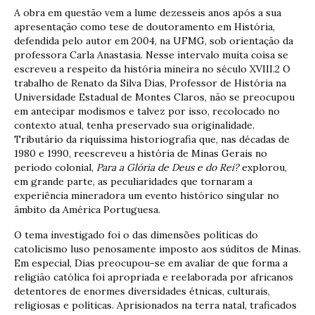
A obra em questão vem a lume dezesseis anos após a sua
apresentação como tese de doutoramento em História,
defendida pelo autor em 2004, na UFMG, sob orientação da
professora Carla Anastasia. Nesse intervalo muita coisa se
escreveu a respeito da história mineira no século XVIII.2 O
trabalho de Renato da Silva Dias, Professor de História na
Universidade Estadual de Montes Claros, não se preocupou
em antecipar modismos e talvez por isso, recolocado no
contexto atual, tenha preservado sua originalidade.
Tributário da riquíssima historiografia que, nas décadas de
1980 e 1990, reescreveu a história de Minas Gerais no
período colonial,
Para a Glória de Deus e do Rei?
explorou,
em grande parte, as peculiaridades que tornaram a
experiência mineradora um evento histórico singular no
âmbito da América Portuguesa.
O tema investigado foi o das dimensões políticas do
catolicismo luso penosamente imposto aos súditos de Minas.
Em especial, Dias preocupou-se em avaliar de que forma a
religião católica foi apropriada e reelaborada por africanos
detentores de enormes diversidades étnicas, culturais,
religiosas e políticas. Aprisionados na terra natal, traficados