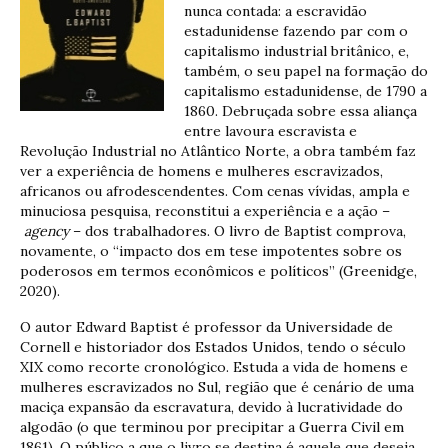
nunca contada: a escravidão
estadunidense fazendo par com o
capitalismo industrial britânico, e,
também, o seu papel na formação do
capitalismo estadunidense, de 1790 a
1860. Debruçada sobre essa aliança
entre lavoura escravista e
Revolução Industrial no Atlântico Norte, a obra também faz
ver a experiência de homens e mulheres escravizados,
africanos ou afrodescendentes. Com cenas vívidas, ampla e
minuciosa pesquisa, reconstitui a experiência e a ação –
agency
– dos trabalhadores. O livro de Baptist comprova,
novamente, o “impacto dos em tese impotentes sobre os
poderosos em termos econômicos e políticos” (Greenidge,
2020).
O autor Edward Baptist é professor da Universidade de
Cornell e historiador dos Estados Unidos, tendo o século
XIX como recorte cronológico. Estuda a vida de homens e
mulheres escravizados no Sul, região que é cenário de uma
maciça expansão da escravatura, devido à lucratividade do
algodão (o que terminou por precipitar a Guerra Civil em
1861). O público a que o livro se destina é aquele que deseja