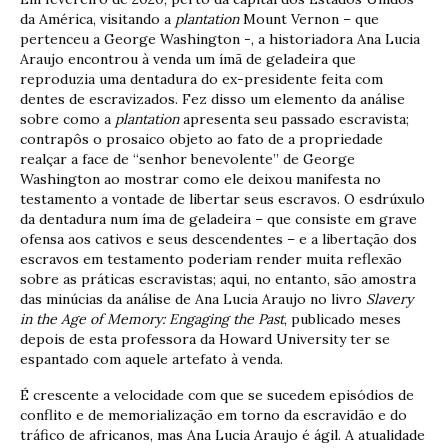
da América, visitando a
plantation
Mount Vernon – que
pertenceu a George Washington -, a historiadora Ana Lucia
Araujo encontrou à venda um ímã de geladeira que
reproduzia uma dentadura do ex-presidente feita com
dentes de escravizados. Fez disso um elemento da análise
sobre como a
plantation
apresenta seu passado escravista;
contrapôs o prosaico objeto ao fato de a propriedade
realçar a face de “senhor benevolente” de George
Washington ao mostrar como ele deixou manifesta no
testamento a vontade de libertar seus escravos. O esdrúxulo
da dentadura num íma de geladeira – que consiste em grave
ofensa aos cativos e seus descendentes – e a libertação dos
escravos em testamento poderiam render muita reflexão
sobre as práticas escravistas; aqui, no entanto, são amostra
das minúcias da análise de Ana Lucia Araujo no livro
Slavery
in the Age of Memory: Engaging the Past
, publicado meses
depois de esta professora da Howard University ter se
espantado com aquele artefato à venda.
É crescente a velocidade com que se sucedem episódios de
conflito e de memorialização em torno da escravidão e do
tráfico de africanos, mas Ana Lucia Araujo é ágil. A atualidade