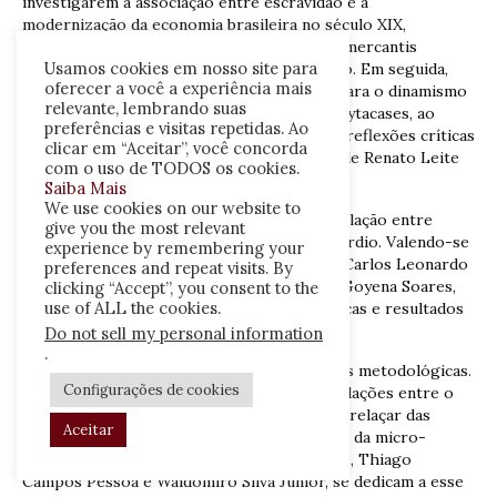
investigarem a associação entre escravidão e a
modernização da economia brasileira no século XIX,
identificam as relações entre as economias mercantis
Usamos cookies em nosso site para
escravistas regionais e a segunda escravidão. Em seguida,
oferecer a você a experiência mais
Walter Pereira direciona especial atenção para o dinamismo
relevante, lembrando suas
econômico do município de Campos dos Goytacases, ao
preferências e visitas repetidas. Ao
longo da segunda metade do século XIX. As reflexões críticas
clicar em “Aceitar”, você concorda
desses artigos condensam os comentários de Renato Leite
com o uso de TODOS os cookies.
Marcondes e Gabriel Aladrén.
Saiba Mais
We use cookies on our website to
Já a terceira parte confere centralidade à relação entre
give you the most relevant
segunda escravidão e o período Colonial Tardio. Valendo-se
experience by remembering your
dos artigos de Carlos Gabriel Guimarães e Carlos Leonardo
preferences and repeat visits. By
Kelmer Martins e comentários de Rodrigo Goyena Soares,
clicking “Accept”, you consent to the
use of ALL the cookies.
essa seção combina reflexões epistemológicas e resultados
preliminares de pesquisa.
Do not sell my personal information
.
A última seção do livro apresenta discussões metodológicas.
Configurações de cookies
O debate gira em torno das possíveis articulações entre o
micro e o macro. Em outras palavras, do entrelaçar das
Aceitar
propostas advindas da segunda escravidão e da micro-
história. Três historiadores, Mariana Muaze, Thiago
Campos Pessoa e Waldomiro Silva Junior, se dedicam a esse