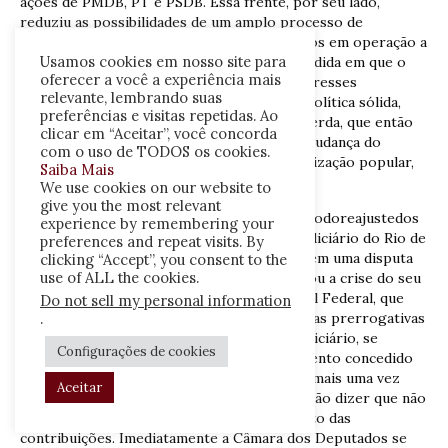
ações de PMDB, PT e PSDB. Essa frente, por seu lado,
reduziu as possibilidades de um amplo processo de
liberalização econômica. Mais uma vez, vemos em operação a
Usamos cookies em nosso site para
ideia de Sallum de sociologia política. Na medida em que o
oferecer a você a experiência mais
presidente não foi capaz de agregar os interesses
relevante, lembrando suas
econômicos que ele defendia em uma base política sólida,
preferências e visitas repetidas. Ao
rearticularam-se partidos de centro e esquerda, que então
clicar em “Aceitar”, você concorda
bloquearam a liberalização, mesmo após a mudança do
com o uso de TODOS os cookies.
ministério. É essa frente, acrescida da mobilização popular,
Saiba Mais
que será a responsável pelo impeachment.
We use cookies on our website to
give you the most relevant
Oanode1992começoucomumadisputaemtornodoreajustedos
experience by remembering your
aposentados. A partir de uma decisão do Judiciário do Rio de
preferences and repeat visits. By
Janeiro sobre esse reajuste, Collor entrou em uma disputa
clicking “Accept”, you consent to the
use of ALL the cookies.
com o Judiciário e o Legislativo que acentuou a crise do seu
governo. O presidente do Supremo Tribunal Federal, que
Do not sell my personal information
tentava naquele momento fazer uso das novas prerrogativas
.
concedidas pela Constituição de 1988 ao Judiciário, se
Configurações de cookies
declarou incompetente para sustar um aumento concedido
pela justiça aos aposentados do Rio. Collor mais uma vez
Aceitar
recorreu ao expediente comum: foi à televisão dizer que não
havia recursos para tal e propôs um aumento das
contribuições. Imediatamente a Câmara dos Deputados se