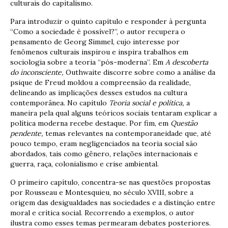
culturais do capitalismo.
Para introduzir o quinto capítulo e responder à pergunta
“Como a sociedade é possível?”, o autor recupera o
pensamento de Georg Simmel, cujo interesse por
fenômenos culturais inspirou e inspira trabalhos em
sociologia sobre a teoria “pós-moderna”. Em
A descoberta
do inconsciente,
Outhwaite discorre sobre como a análise da
psique de Freud moldou a compreensão da realidade,
delineando as implicações desses estudos na cultura
contemporânea. No capítulo
Teoria social e política,
a
maneira pela qual alguns teóricos sociais tentaram explicar a
política moderna recebe destaque. Por fim, em
Questão
pendente,
temas relevantes na contemporaneidade que, até
pouco tempo, eram negligenciados na teoria social são
abordados, tais como gênero, relações internacionais e
guerra, raça, colonialismo e crise ambiental.
O primeiro capítulo, concentra-se nas questões propostas
por Rousseau e Montesquieu, no século XVIII, sobre a
origem das desigualdades nas sociedades e a distinção entre
moral e crítica social. Recorrendo a exemplos, o autor
ilustra como esses temas permearam debates posteriores.