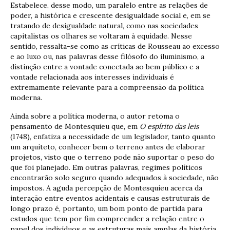
Estabelece, desse modo, um paralelo entre as relações de
poder, a histórica e crescente desigualdade social e, em se
tratando de desigualdade natural, como nas sociedades
capitalistas os olhares se voltaram à equidade. Nesse
sentido, ressalta-se como as críticas de Rousseau ao excesso
e ao luxo ou, nas palavras desse filósofo do iluminismo, a
distinção entre a vontade conectada ao bem público e a
vontade relacionada aos interesses individuais é
extremamente relevante para a compreensão da política
moderna.
Ainda sobre a política moderna, o autor retoma o
pensamento de Montesquieu que, em
O espírito das leis
(1748), enfatiza a necessidade de um legislador, tanto quanto
um arquiteto, conhecer bem o terreno antes de elaborar
projetos, visto que o terreno pode não suportar o peso do
que foi planejado. Em outras palavras, regimes políticos
encontrarão solo seguro quando adequados à sociedade, não
impostos. A aguda percepção de Montesquieu acerca da
interação entre eventos acidentais e causas estruturais de
longo prazo é, portanto, um bom ponto de partida para
estudos que tem por fim compreender a relação entre o
papel dos indivíduos e as estruturas mais amplas da história.