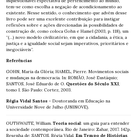
inquestionável expectativa de pertencimento ao mundo,
tem-se como escolha a negação de acondicionamento ao
existente. Nesse sentido, o conhecimento que advém desse
livro pode ser uma excelente contribuição para instigar
reflexões sobre e ações direcionadas às possibilidades de
construção de, como coloca Gohn e Hamel (2003, p. 118), um
“(…) novo modelo civilizatório, em que a cidadania, a ética, a
justiça e a igualdade social sejam imperativos, prioritários e
inegociáveis”.
Referências
GOHN, Maria da Glória; HAMEL, Pierre. Movimentos sociais
e mudanças na democracia. In: ROMÃO, José Eustáquio;
SANTOS, José Eduardo de O.
Questões do Século XXI
,
tomo I. São Paulo: Cortez, 2003.
Régia Vidal Santos –
Doutoranda em Educação na
Universidade Nove de Julho (UNINOVE).
OUTHWAITE, William.
Teoria social
: um guia para entender
a sociedade contemporânea. Rio de Janeiro: Zahar, 2017. 142p.
Resenha de: SANTOS, Régia Vidal.
Em Tempo de Histórias
,