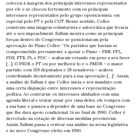
colocou à margem dos principais interesses representados
por ele e se chocou fortemente com os principais
interesses representados pelo grupo oposicionista, em
especial pelo PT e pela CUT. Nesse sentido, Collor
construiu uma imagem voluntarista e autocrática que levaria
até o seu impeachment. Sallum mostra como as principais
forças dentro do Congresso se posicionaram pela
aprovação do Plano Collor: “Os partidos que haviam se
comprometido previamente a apoiar o Plano – PRN, PFL,
PDS, PTB, PL e PDC – acabaram votando em peso a seu favor
[…]. O PSDB o PT ou por melhorá-lo e o PMDB – o maior
partido, com 159 deputados e 28 senadores – acabou
contribuindo decisivamente para a sua aprovação […]”. Assim,
a análise de Sallum é que Collor inicia o seu mandato com
uma certa disjunção entre interesses e representação
política. Ao contrariar os interesses alinhados com uma
agenda liberal e tentar atuar por cima deles, ele rompeu com
a sua base e passou a depender de uma base no Congresso
que lhe dava apoio condicional. Já no final de 1990, Collor é
derrotado na votação de diversas medidas provisórias.
Assim, Sallum passa a centrar sua análise na arena legislativa
e no novo Congresso eleito em 1990.