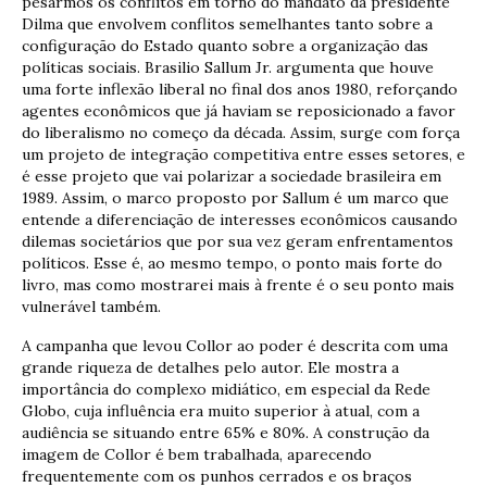
pesarmos os conflitos em torno do mandato da presidente
Dilma que envolvem conflitos semelhantes tanto sobre a
configuração do Estado quanto sobre a organização das
políticas sociais. Brasilio Sallum Jr. argumenta que houve
uma forte inflexão liberal no final dos anos 1980, reforçando
agentes econômicos que já haviam se reposicionado a favor
do liberalismo no começo da década. Assim, surge com força
um projeto de integração competitiva entre esses setores, e
é esse projeto que vai polarizar a sociedade brasileira em
1989. Assim, o marco proposto por Sallum é um marco que
entende a diferenciação de interesses econômicos causando
dilemas societários que por sua vez geram enfrentamentos
políticos. Esse é, ao mesmo tempo, o ponto mais forte do
livro, mas como mostrarei mais à frente é o seu ponto mais
vulnerável também.
A campanha que levou Collor ao poder é descrita com uma
grande riqueza de detalhes pelo autor. Ele mostra a
importância do complexo midiático, em especial da Rede
Globo, cuja influência era muito superior à atual, com a
audiência se situando entre 65% e 80%. A construção da
imagem de Collor é bem trabalhada, aparecendo
frequentemente com os punhos cerrados e os braços