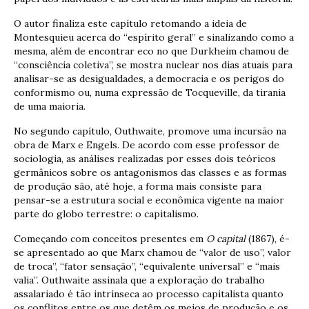
O autor finaliza este capítulo retomando a ideia de
Montesquieu acerca do “espírito geral” e sinalizando como a
mesma, além de encontrar eco no que Durkheim chamou de
“consciência coletiva”, se mostra nuclear nos dias atuais para
analisar-se as desigualdades, a democracia e os perigos do
conformismo ou, numa expressão de Tocqueville, da tirania
de uma maioria.
No segundo capítulo, Outhwaite, promove uma incursão na
obra de Marx e Engels. De acordo com esse professor de
sociologia, as análises realizadas por esses dois teóricos
germânicos sobre os antagonismos das classes e as formas
de produção são, até hoje, a forma mais consiste para
pensar-se a estrutura social e econômica vigente na maior
parte do globo terrestre: o capitalismo.
Começando com conceitos presentes em
O capital
(1867), é-
se apresentado ao que Marx chamou de “valor de uso”, valor
de troca”, “fator sensação”, “equivalente universal” e “mais
valia”. Outhwaite assinala que a exploração do trabalho
assalariado é tão intrínseca ao processo capitalista quanto
os conflitos entre os que detêm os meios de produção e os