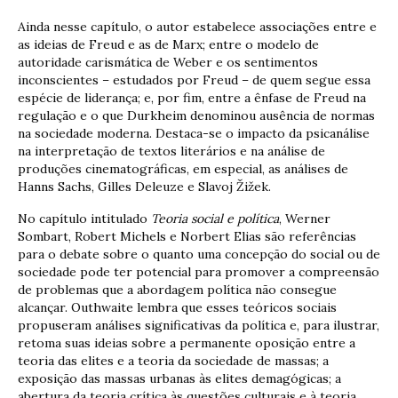
Ainda nesse capítulo, o autor estabelece associações entre e
as ideias de Freud e as de Marx; entre o modelo de
autoridade carismática de Weber e os sentimentos
inconscientes – estudados por Freud – de quem segue essa
espécie de liderança; e, por fim, entre a ênfase de Freud na
regulação e o que Durkheim denominou ausência de normas
na sociedade moderna. Destaca-se o impacto da psicanálise
na interpretação de textos literários e na análise de
produções cinematográficas, em especial, as análises de
Hanns Sachs, Gilles Deleuze e Slavoj Žižek.
No capítulo intitulado
Teoria social e política
, Werner
Sombart, Robert Michels e Norbert Elias são referências
para o debate sobre o quanto uma concepção do social ou de
sociedade pode ter potencial para promover a compreensão
de problemas que a abordagem política não consegue
alcançar. Outhwaite lembra que esses teóricos sociais
propuseram análises significativas da política e, para ilustrar,
retoma suas ideias sobre a permanente oposição entre a
teoria das elites e a teoria da sociedade de massas; a
exposição das massas urbanas às elites demagógicas; a
abertura da teoria crítica às questões culturais e à teoria