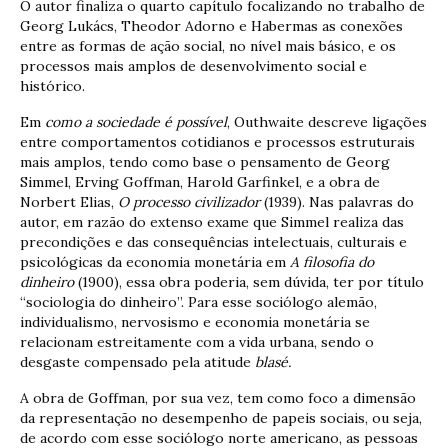
O autor finaliza o quarto capítulo focalizando no trabalho de
Georg Lukács, Theodor Adorno e Habermas as conexões
entre as formas de ação social, no nível mais básico, e os
processos mais amplos de desenvolvimento social e
histórico.
Em
como a sociedade é possível
, Outhwaite descreve ligações
entre comportamentos cotidianos e processos estruturais
mais amplos, tendo como base o pensamento de Georg
Simmel, Erving Goffman, Harold Garfinkel, e a obra de
Norbert Elias,
O processo civilizador
(1939). Nas palavras do
autor, em razão do extenso exame que Simmel realiza das
precondições e das consequências intelectuais, culturais e
psicológicas da economia monetária em
A filosofia do
dinheiro
(1900), essa obra poderia, sem dúvida, ter por título
“sociologia do dinheiro”. Para esse sociólogo alemão,
individualismo, nervosismo e economia monetária se
relacionam estreitamente com a vida urbana, sendo o
desgaste compensado pela atitude
blasé.
A obra de Goffman, por sua vez, tem como foco a dimensão
da representação no desempenho de papeis sociais, ou seja,
de acordo com esse sociólogo norte americano, as pessoas