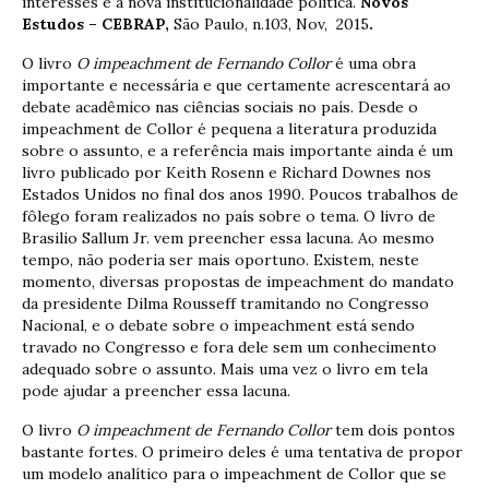
interesses e a nova institucionalidade política.
Novos
Estudos – CEBRAP,
São Paulo, n.103, Nov, 2015
.
O livro
O impeachment de Fernando Collor
é uma obra
importante e necessária e que certamente acrescentará ao
debate acadêmico nas ciências sociais no país. Desde o
impeachment de Collor é pequena a literatura produzida
sobre o assunto, e a referência mais importante ainda é um
livro publicado por Keith Rosenn e Richard Downes nos
Estados Unidos no final dos anos 1990. Poucos trabalhos de
fôlego foram realizados no país sobre o tema. O livro de
Brasilio Sallum Jr. vem preencher essa lacuna. Ao mesmo
tempo, não poderia ser mais oportuno. Existem, neste
momento, diversas propostas de impeachment do mandato
da presidente Dilma Rousseff tramitando no Congresso
Nacional, e o debate sobre o impeachment está sendo
travado no Congresso e fora dele sem um conhecimento
adequado sobre o assunto. Mais uma vez o livro em tela
pode ajudar a preencher essa lacuna.
O livro
O impeachment de Fernando Collor
tem dois pontos
bastante fortes. O primeiro deles é uma tentativa de propor
um modelo analítico para o impeachment de Collor que se