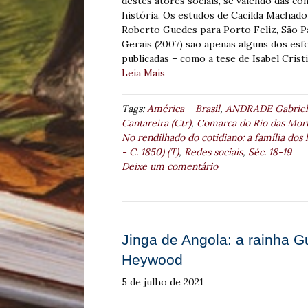
destes atores sociais, se valendo das co
história. Os estudos de Cacilda Machado 
Roberto Guedes para Porto Feliz, São Pa
Gerais (2007) são apenas alguns dos esf
publicadas – como a tese de Isabel Cristi
Leia Mais
Tags:
América – Brasil
,
ANDRADE Gabriela
Cantareira (Ctr)
,
Comarca do Rio das Mor
No rendilhado do cotidiano: a família dos
- C. 1850) (T)
,
Redes sociais
,
Séc. 18-19
Deixe um comentário
Jinga de Angola: a rainha Gu
Heywood
5 de julho de 2021