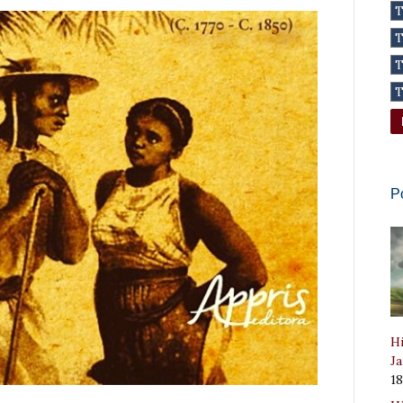
P
Hi
Ja
1