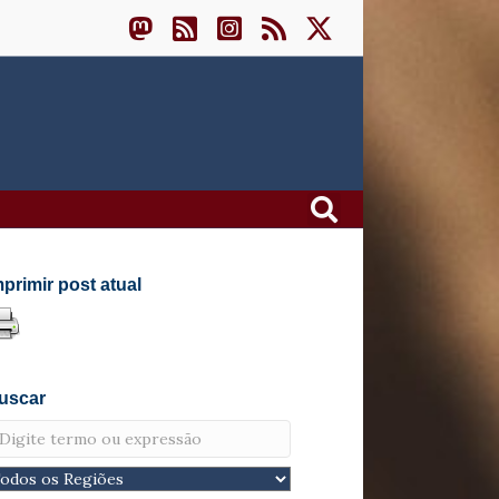
mprimir post atual
uscar