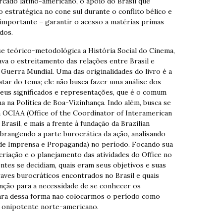
rcado latino-americano, o apoio do Brasil que
 estratégica no cone sul durante o conflito bélico e
 importante – garantir o acesso a matérias primas
dos.
e teórico-metodológica a História Social do Cinema,
ava o estreitamento das relações entre Brasil e
uerra Mundial. Uma das originalidades do livro é a
tar do tema; ele não busca fazer uma análise dos
seus significados e representações, que é o comum
ma na Política de Boa-Vizinhança. Indo além, busca se
a OCIAA (Office of the Coordinator of Interamerican
Brasil, e mais a frente à fundação da Brazilian
 Abrangendo a parte burocrática da ação, analisando
e Imprensa e Propaganda) no período. Focando sua
riação e o planejamento das atividades do Office no
ntes se decidiam, quais eram seus objetivos e suas
raves burocráticos encontrados no Brasil e quais
nção para a necessidade de se conhecer os
para dessa forma não colocarmos o período como
 onipotente norte-americano.