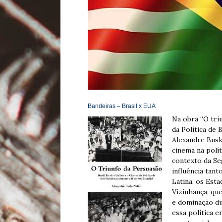
Bandeiras –
Brasil x EUA
Na obra “O tri
da Política de 
Alexandre Busk
cinema na polí
contexto da Se
influência tan
Latina, os Est
Vizinhança, qu
e dominação du
essa política e