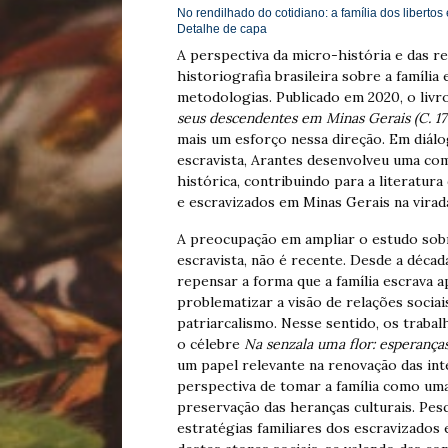
No rendilhado do cotidiano: a família dos libert
Detalhe de capa
A perspectiva da micro-história e das r
historiografia brasileira sobre a famíli
metodologias. Publicado em 2020, o liv
seus descendentes em Minas Gerais (C. 17
mais um esforço nessa direção. Em diálo
escravista, Arantes desenvolveu uma com
histórica, contribuindo para a literatura 
e escravizados em Minas Gerais na virada
A preocupação em ampliar o estudo sobr
escravista, não é recente. Desde a déca
repensar a forma que a família escrava ap
problematizar a visão de relações sociai
patriarcalismo. Nesse sentido, os traba
o célebre
Na senzala uma flor: esperança
um papel relevante na renovação das inte
perspectiva de tomar a família como uma
preservação das heranças culturais. Pe
estratégias familiares dos escravizados