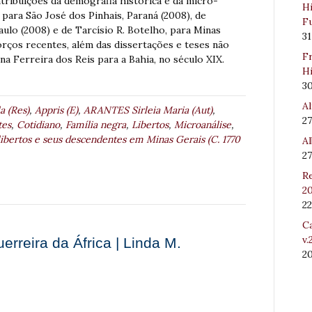
ntribuições da demografia histórica e da micro-
Hi
para São José dos Pinhais, Paraná (2008), de
Fu
ulo (2008) e de Tarcísio R. Botelho, para Minas
31
orços recentes, além das dissertações e teses não
Fr
na Ferreira dos Reis para a Bahia, no século XIX.
Hi
3
Al
 (Res)
,
Appris (E)
,
ARANTES Sirleia Maria (Aut)
,
27
tes
,
Cotidiano
,
Família negra
,
Libertos
,
Microanálise
,
 libertos e seus descendentes em Minas Gerais (C. 1770
Al
27
Re
20
22
Ca
v.
erreira da África | Linda M.
2