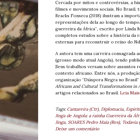
Cercada por mitos e controvérsias, a hist
filmes e movimentos sociais. No Brasil,
Bracks Fonseca (2018) ilustram a importâ
representações dela ao longo do tempo. 
guerreira da África”
,
escrito por Linda 
completos estudos sobre a história da r
externas para reconstruir o reino do Nd
A autora tem uma carreira consagrada ao
(grosso modo atual Angola), tendo publi
Seus trabalhos versam sobre assuntos rel
contexto africano. Entre nós, a produçã
organização “Diáspora Negra no Brasil” 
Africans and Cultural Transformations in
artigos relacionados ao Brasil.
Leia Mais
Tags:
Cantareira (Ctr)
,
Diplomacia
,
Espirit
Jinga de Angola: a rainha Guerreira da Áfri
Jinga
,
SOARES Pedro Maia (Res)
,
Todavia 
Deixe um comentário