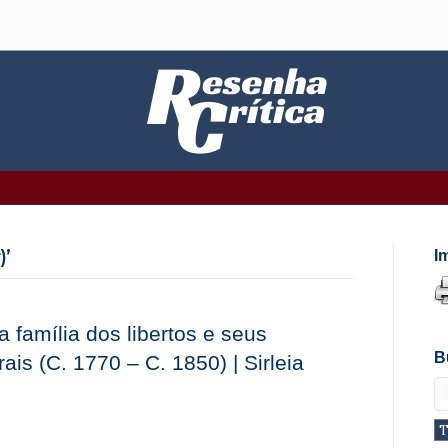
)’
I
a família dos libertos e seus
B
s (C. 1770 – C. 1850) | Sirleia