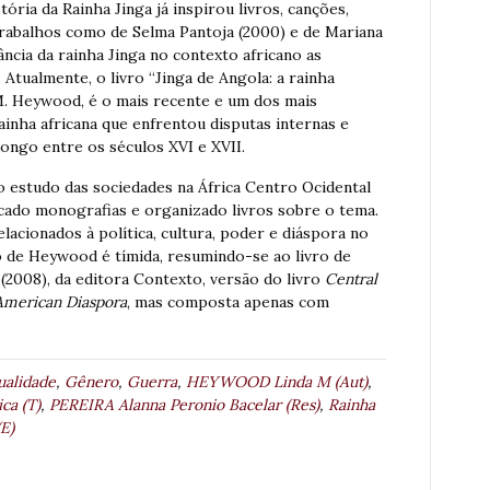
ória da Rainha Jinga já inspirou livros, canções,
 trabalhos como de Selma Pantoja (2000) e de Mariana
ncia da rainha Jinga no contexto africano as
Atualmente, o livro “Jinga de Angola: a rainha
M. Heywood, é o mais recente e um dos mais
ainha africana que enfrentou disputas internas e
ongo entre os séculos XVI e XVII.
 estudo das sociedades na África Centro Ocidental
cado monografias e organizado livros sobre o tema.
acionados à política, cultura, poder e diáspora no
o de Heywood é tímida, resumindo-se ao livro de
(2008), da editora Contexto, versão do livro
Central
 American Diaspora
, mas composta apenas com
ualidade
,
Gênero
,
Guerra
,
HEYWOOD Linda M (Aut)
,
ca (T)
,
PEREIRA Alanna Peronio Bacelar (Res)
,
Rainha
(E)