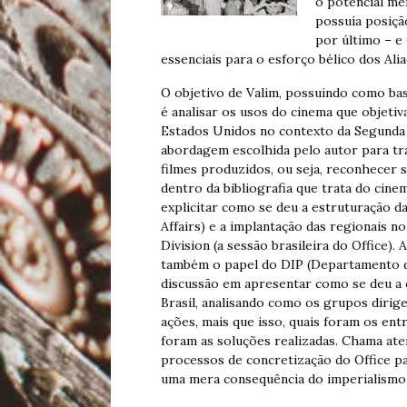
o potencial me
possuía posição
por último – e
essenciais para o esforço bélico dos Alia
O objetivo de Valim, possuindo como bas
é analisar os usos do cinema que objetiv
Estados Unidos no contexto da Segunda G
abordagem escolhida pelo autor para tra
filmes produzidos, ou seja, reconhecer 
dentro da bibliografia que trata do cine
explicitar como se deu a estruturação d
Affairs) e a implantação das regionais no 
Division (a sessão brasileira do Office).
também o papel do DIP (Departamento d
discussão em apresentar como se deu a c
Brasil, analisando como os grupos dirige
ações, mais que isso, quais foram os ent
foram as soluções realizadas. Chama ate
processos de concretização do Office 
uma mera consequência do imperialismo