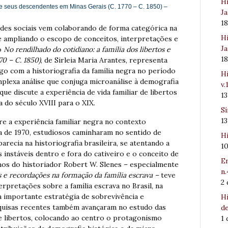
Hi
os e seus descendentes em Minas Gerais (C. 1770 – C. 1850) –
Ja
1
edes sociais vem colaborando de forma categórica na
Hi
a e ampliando o escopo de conceitos, interpretações e
Ja
ro
No rendilhado do cotidiano: a família dos libertos e
1
70 – C. 1850)
, de Sirleia Maria Arantes, representa
go com a historiografia da família negra no período
Hi
plexa análise que conjuga microanálise à demografia
v.
que discute a experiência de vida familiar de libertos
1
 do século XVIII para o XIX.
Sí
1
e a experiência familiar negra no contexto
da de 1970, estudiosos caminharam no sentido de
Hi
arecia na historiografia brasileira, se atentando a
1
s instáveis dentro e fora do cativeiro e o conceito de
Em
lhos do historiador Robert W. Slenes – especialmente
n.
s e recordações na formação da família escrava –
teve
2
rpretações sobre a família escrava no Brasil, na
 importante estratégia de sobrevivência e
Hi
squisas recentes também avançaram no estudo das
de
 e libertos, colocando ao centro o protagonismo
1